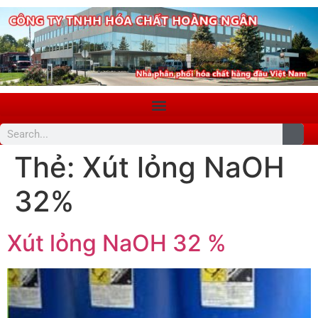
Thẻ:
Xút lỏng NaOH
32%
Xút lỏng NaOH 32 %