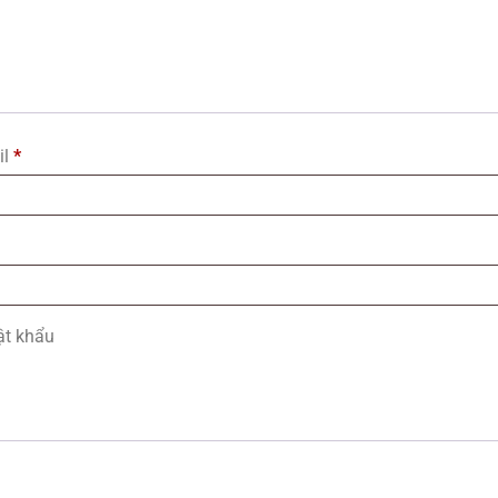
il
*
ật khẩu