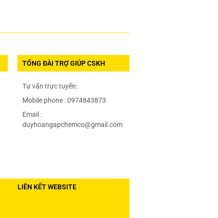
TỔNG ĐÀI TRỢ GIÚP CSKH
Tư vấn trực tuyến:
Mobile phone : 0974843873
Email :
duyhoangapchemco@gmail.com
LIÊN KẾT WEBSITE