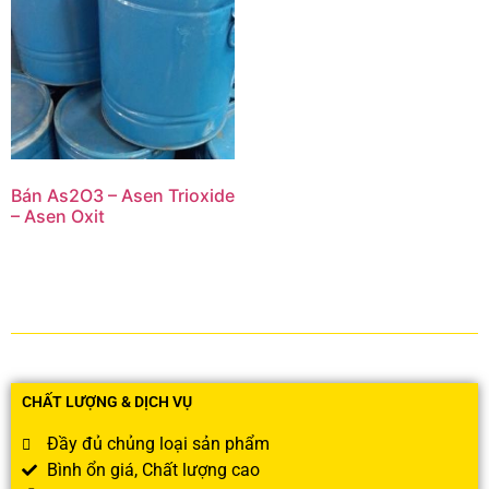
Bán As2O3 – Asen Trioxide
– Asen Oxit
CHẤT LƯỢNG & DỊCH VỤ
Đầy đủ chủng loại sản phẩm
Bình ổn giá, Chất lượng cao