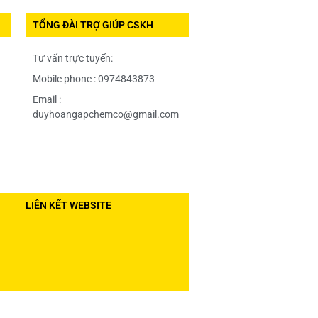
TỔNG ĐÀI TRỢ GIÚP CSKH
Tư vấn trực tuyến:
Mobile phone : 0974843873
Email :
duyhoangapchemco@gmail.com
LIÊN KẾT WEBSITE