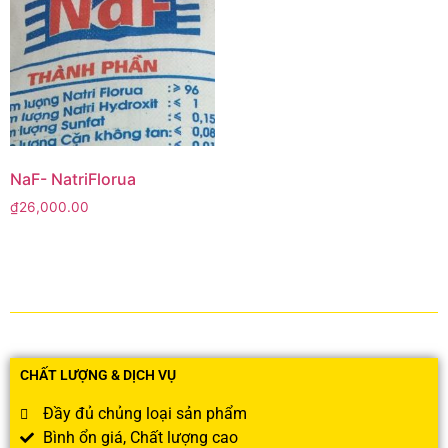
NaF- NatriFlorua
₫
26,000.00
CHẤT LƯỢNG & DỊCH VỤ
Đầy đủ chủng loại sản phẩm
Bình ổn giá, Chất lượng cao