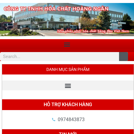
DANH MỤC SẢN PHẨM
HỖ TRỢ KHÁCH HÀNG
0974843873