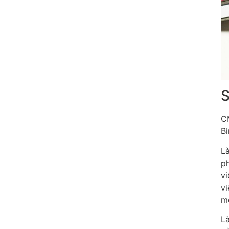
S
C
Bi
Là
ph
vi
vi
m
Là