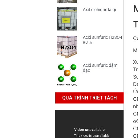
Axit clohidric là gì
T
Acid sunfuric H2SO4
C
98 %
M
Xu
Acid sunfuric đậm
T
đặc
S
D
Ứ
QUÁ TRÌNH TRIẾT TÁCH
C
nh
CM
o
C
C