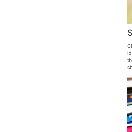
S
CM
lớ
th
ch