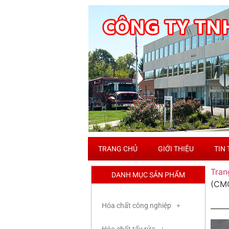
TRANG CHỦ
GIỚI THIỆU
TIN
Tran
DANH MỤC SẢN PHẨM
(CM
Hóa chất công nghiệp