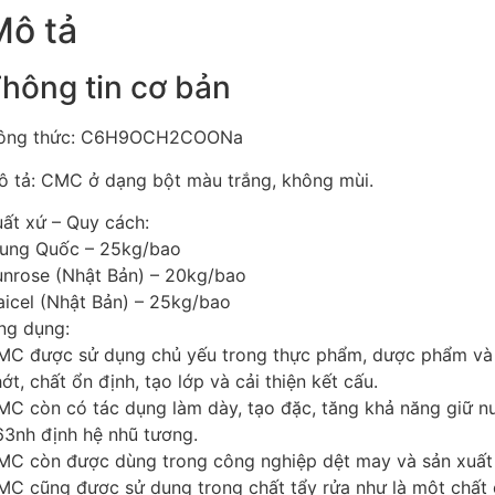
Mô tả
hông tin cơ bản
ông thức: C6H9OCH2COONa
ô tả: CMC ở dạng bột màu trắng, không mùi.
ất xứ – Quy cách:
rung Quốc – 25kg/bao
unrose (Nhật Bản) – 20kg/bao
aicel (Nhật Bản) – 25kg/bao
ng dụng:
MC được sử dụng chủ yếu trong thực phẩm, dược phẩm và 
ớt, chất ổn định, tạo lớp và cải thiện kết cấu.
C còn có tác dụng làm dày, tạo đặc, tăng khả năng giữ nư
63nh định hệ nhũ tương.
MC còn được dùng trong công nghiệp dệt may và sản xuất 
MC cũng được sử dụng trong chất tẩy rửa như là một chất 