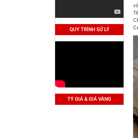
và
Tê
CM
Ce
QUY TRÌNH SỬ LÝ
TÝ GIÁ & GIÁ VÀNG