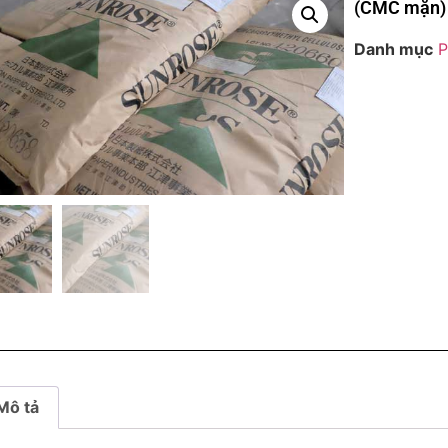
(CMC mặn)
Danh mục
P
Mô tả