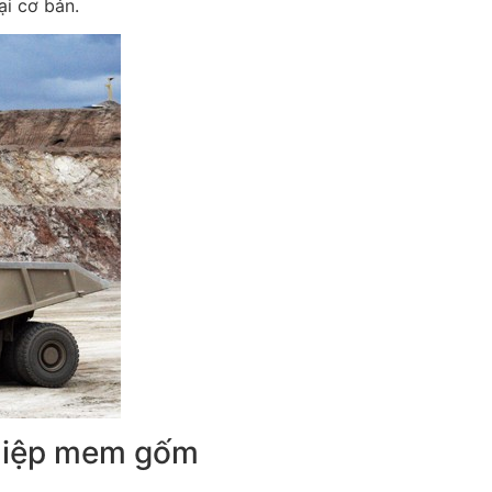
ại cơ bản.
hiệp mem gốm