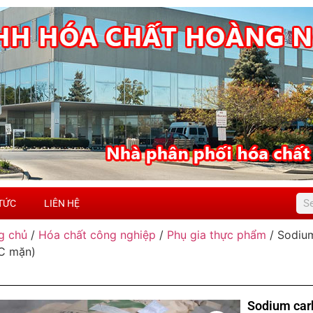
 TỨC
LIÊN HỆ
g chủ
/
Hóa chất công nghiệp
/
Phụ gia thực phẩm
/ Sodium
C mặn)
Sodium car