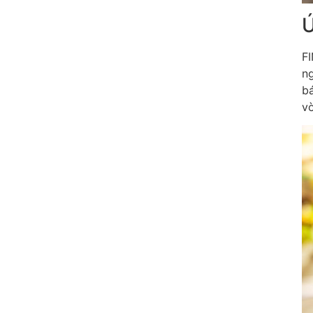
Ứ
FI
n
bá
vờ