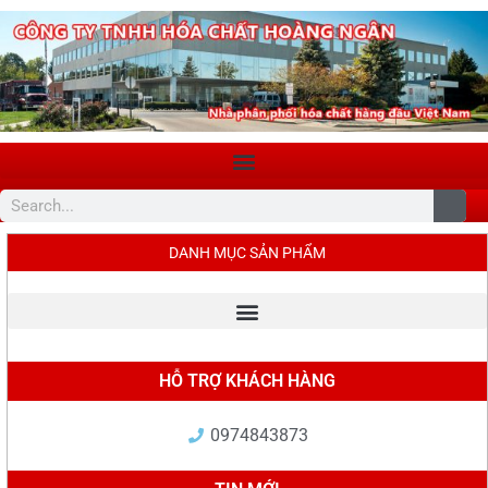
DANH MỤC SẢN PHẨM
HỖ TRỢ KHÁCH HÀNG
0974843873