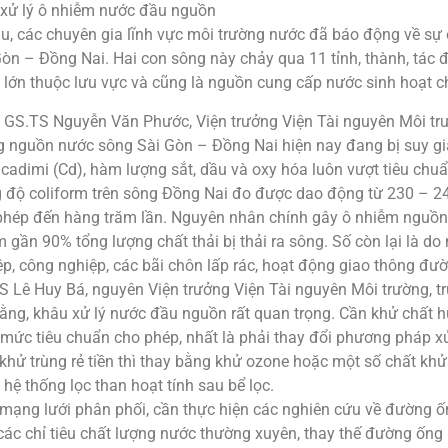
 xử lý ô nhiễm nước đầu nguồn
âu, các chuyên gia lĩnh vực môi trường nước đã báo động về sự
òn – Đồng Nai. Hai con sông này chảy qua 11 tỉnh, thành, tác đ
 lớn thuộc lưu vực và cũng là nguồn cung cấp nước sinh hoạt
 GS.TS Nguyễn Văn Phước, Viện trưởng Viện Tài nguyên Môi tr
g nguồn nước sông Sài Gòn – Đồng Nai hiện nay đang bị suy g
 cadimi (Cd), hàm lượng sắt, dầu và oxy hóa luôn vượt tiêu chu
 độ coliform trên sông Đồng Nai đo được dao động từ 230 – 
phép đến hàng trăm lần. Nguyên nhân chính gây ô nhiễm nguồn 
 gần 90% tổng lượng chất thải bị thải ra sông. Số còn lại là do
ệp, công nghiệp, các bãi chôn lấp rác, hoạt động giao thông đườ
S Lê Huy Bá, nguyên Viện trưởng Viện Tài nguyên Môi trường,
rằng, khâu xử lý nước đầu nguồn rất quan trọng. Cần khử chất
mức tiêu chuẩn cho phép, nhất là phải thay đổi phương pháp xử 
khử trùng rẻ tiền thì thay bằng khử ozone hoặc một số chất khử
hệ thống lọc than hoạt tính sau bể lọc.
 mạng lưới phân phối, cần thực hiện các nghiên cứu về đường 
ác chỉ tiêu chất lượng nước thường xuyên, thay thế đường ống m