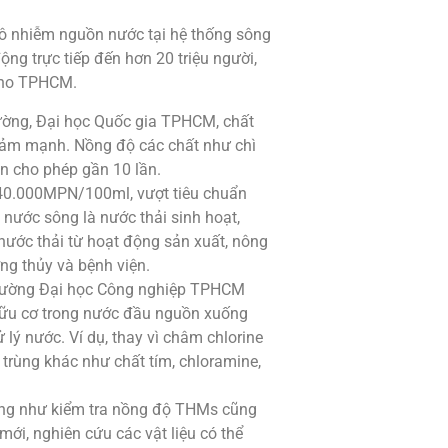
 ô nhiễm nguồn nước tại hệ thống sông
ộng trực tiếp đến hơn 20 triệu người,
 cho TPHCM.
ường, Đại học Quốc gia TPHCM, chất
iảm mạnh. Nồng độ các chất như chì
ẩn cho phép gần 10 lần.
240.000MPN/100ml, vượt tiêu chuẩn
nước sông là nước thải sinh hoạt,
 nước thải từ hoạt động sản xuất, nông
ng thủy và bệnh viện.
 trường Đại học Công nghiệp TPHCM
 hữu cơ trong nước đầu nguồn xuống
lý nước. Ví dụ, thay vì châm chlorine
 trùng khác như chất tím, chloramine,
ống như kiểm tra nồng độ THMs cũng
ới, nghiên cứu các vật liệu có thể