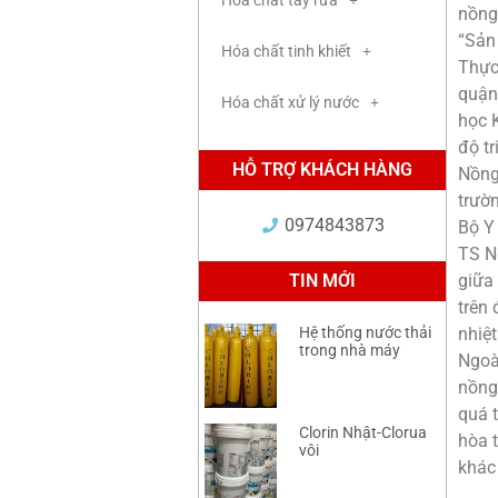
Hóa chất tẩy rửa
nồng
“Sản
Hóa chất tinh khiết
Thực
quận
Hóa chất xử lý nước
học 
độ t
HỖ TRỢ KHÁCH HÀNG
Nồng
trườ
0974843873
Bộ Y
TS N
TIN MỚI
giữa 
trên
Hệ thống nước thải
nhiệ
trong nhà máy
Ngoài
nồng
quá 
Clorin Nhật-Clorua
hòa 
vôi
khác