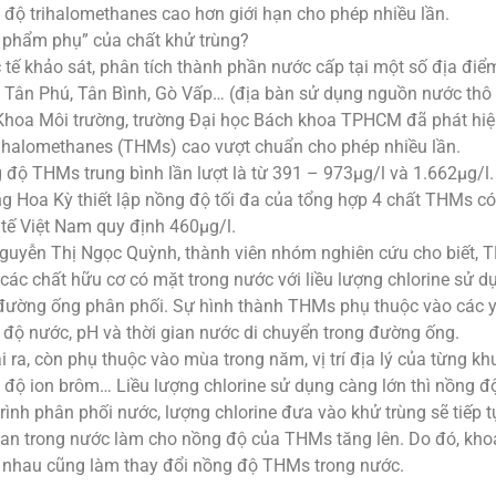
 độ trihalomethanes cao hơn giới hạn cho phép nhiều lần.
 phẩm phụ” của chất khử trùng?
 tế khảo sát, phân tích thành phần nước cấp tại một số địa đi
 Tân Phú, Tân Bình, Gò Vấp… (địa bàn sử dụng nguồn nước thô
Khoa Môi trường, trường Đại học Bách khoa TPHCM đã phát hiệ
rihalomethanes (THMs) cao vượt chuẩn cho phép nhiều lần.
 độ THMs trung bình lần lượt là từ 391 – 973µg/l và 1.662µg/l.
ng Hoa Kỳ thiết lập nồng độ tối đa của tổng hợp 4 chất THMs có
 tế Việt Nam quy định 460µg/l.
guyễn Thị Ngọc Quỳnh, thành viên nhóm nghiên cứu cho biết, 
các chất hữu cơ có mặt trong nước với liều lượng chlorine sử d
 đường ống phân phối. Sự hình thành THMs phụ thuộc vào các yế
t độ nước, pH và thời gian nước di chuyển trong đường ống.
 ra, còn phụ thuộc vào mùa trong năm, vị trí địa lý của từng k
 độ ion brôm… Liều lượng chlorine sử dụng càng lớn thì nồng 
trình phân phối nước, lượng chlorine đưa vào khử trùng sẽ tiếp 
tan trong nước làm cho nồng độ của THMs tăng lên. Do đó, khoả
 nhau cũng làm thay đổi nồng độ THMs trong nước.