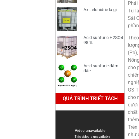
Phải
Axit clohidric là gì
Từ l
Sài G
phần
Theo
Acid sunfuric H2SO4
98 %
lượn
(Pb),
Nồng
Acid sunfuric đậm
cho 
đặc
chiếm
nghi
GS.T
cho 
QUÁ TRÌNH TRIẾT TÁCH
dưới 
chất 
thêm 
Trên
như c