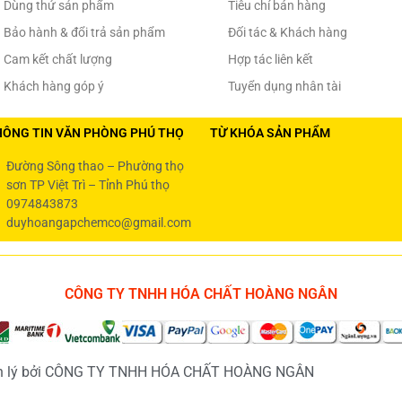
Dùng thử sản phẩm
Tiêu chí bán hàng
Bảo hành & đổi trả sản phẩm
Đối tác & Khách hàng
Cam kết chất lượng
Hợp tác liên kết
Khách hàng góp ý
Tuyển dụng nhân tài
HÔNG TIN VĂN PHÒNG PHÚ THỌ
TỪ KHÓA SẢN PHẨM
Đường Sông thao – Phường thọ
sơn TP Việt Trì – Tỉnh Phú thọ
0974843873
duyhoangapchemco@gmail.com
CÔNG TY TNHH HÓA CHẤT HOÀNG NGÂN
uản lý bởi CÔNG TY TNHH HÓA CHẤT HOÀNG NGÂN