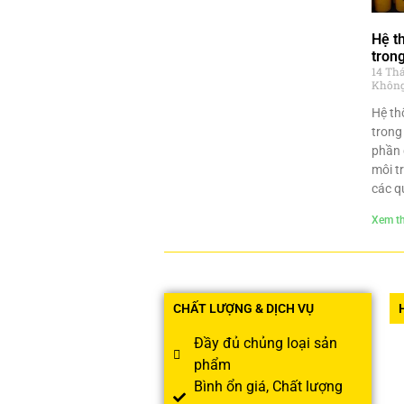
Hệ t
tron
14 Th
Không
Hệ th
trong
phần 
môi t
các q
Xem t
CHẤT LƯỢNG & DỊCH VỤ
Đầy đủ chủng loại sản
phẩm
Bình ổn giá, Chất lượng