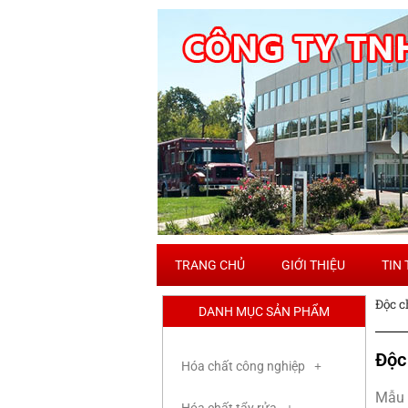
TRANG CHỦ
GIỚI THIỆU
TIN
Độc c
DANH MỤC SẢN PHẨM
Độc
Hóa chất công nghiệp
Mẫu 