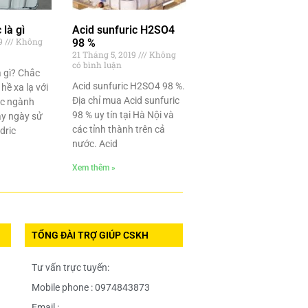
 là gì
Acid sunfuric H2SO4
19
Không
98 %
21 Tháng 5, 2019
Không
có bình luận
là gì? Chắc
Acid sunfuric H2SO4 98 %.
hề xa lạ với
Địa chỉ mua Acid sunfuric
ác ngành
98 % uy tín tại Hà Nội và
y ngày sử
các tỉnh thành trên cả
dric
nước. Acid
Xem thêm »
TỔNG ĐÀI TRỢ GIÚP CSKH
Tư vấn trực tuyến:
Mobile phone : 0974843873
Email :