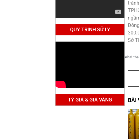
trán
TPHC
ngầm
Đông
QUY TRÌNH SỬ LÝ
300.
Sở 
Khai thá
TÝ GIÁ & GIÁ VÀNG
BÀI