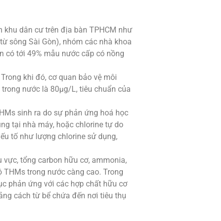
ểm khu dân cư trên địa bàn TPHCM như
 từ sông Sài Gòn), nhóm các nhà khoa
n có tới 49% mẫu nước cấp có nồng
 Trong khi đó, cơ quan bảo vệ môi
 trong nước là 80µg/L, tiêu chuẩn của
THMs sinh ra do sự phản ứng hoá học
ụng tại nhà máy, hoặc chlorine tự do
u tố như lượng chlorine sử dụng,
hu vực, tổng carbon hữu cơ, ammonia,
độ THMs trong nước càng cao. Trong
tục phản ứng với các hợp chất hữu cơ
ng cách từ bể chứa đến nơi tiêu thụ