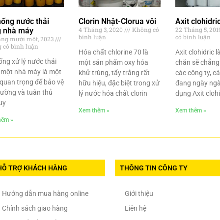
hống nước thải
Clorin Nhật-Clorua vôi
Axit clohidric
4 Tháng 3, 2020
Không có
22 Tháng 5, 20
g nhà máy
bình luận
có bình luận
áng mười một, 2023
 có bình luận
Hóa chất chlorine 70 là
Axit clohidric 
ống xử lý nước thải
một sản phẩm oxy hóa
chắn sẽ chẳng 
 một nhà máy là một
khử trùng, tẩy trắng rất
các công ty, c
quan trọng để bảo vệ
hữu hiệu, đặc biệt trong xử
đang ngày ngà
rường và tuân thủ
lý nước hóa chất clorin
dụng Axit clohi
uy
Xem thêm »
Xem thêm »
hêm »
HỖ TRỢ KHÁCH HÀNG
THÔNG TIN CÔNG TY
Hướng dẫn mua hàng online
Giới thiệu
Chính sách giao hàng
Liên hệ