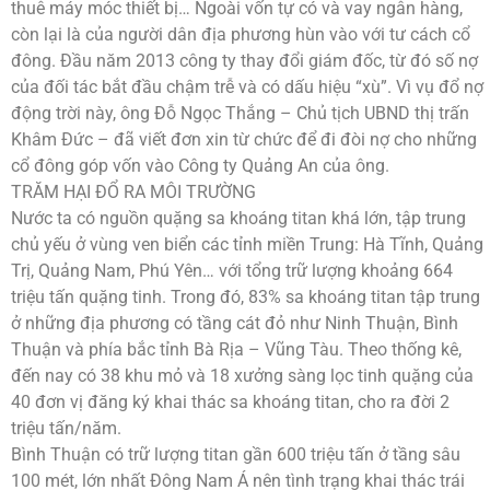
thuê máy móc thiết bị… Ngoài vốn tự có và vay ngân hàng,
còn lại là của người dân địa phương hùn vào với tư cách cổ
đông. Đầu năm 2013 công ty thay đổi giám đốc, từ đó số nợ
của đối tác bắt đầu chậm trễ và có dấu hiệu “xù”. Vì vụ đổ nợ
động trời này, ông Đỗ Ngọc Thắng – Chủ tịch UBND thị trấn
Khâm Đức – đã viết đơn xin từ chức để đi đòi nợ cho những
cổ đông góp vốn vào Công ty Quảng An của ông.
TRĂM HẠI ĐỔ RA MÔI TRƯỜNG
Nước ta có nguồn quặng sa khoáng titan khá lớn, tập trung
chủ yếu ở vùng ven biển các tỉnh miền Trung: Hà Tĩnh, Quảng
Trị, Quảng Nam, Phú Yên… với tổng trữ lượng khoảng 664
triệu tấn quặng tinh. Trong đó, 83% sa khoáng titan tập trung
ở những địa phương có tầng cát đỏ như Ninh Thuận, Bình
Thuận và phía bắc tỉnh Bà Rịa – Vũng Tàu. Theo thống kê,
đến nay có 38 khu mỏ và 18 xưởng sàng lọc tinh quặng của
40 đơn vị đăng ký khai thác sa khoáng titan, cho ra đời 2
triệu tấn/năm.
Bình Thuận có trữ lượng titan gần 600 triệu tấn ở tầng sâu
100 mét, lớn nhất Đông Nam Á nên tình trạng khai thác trái