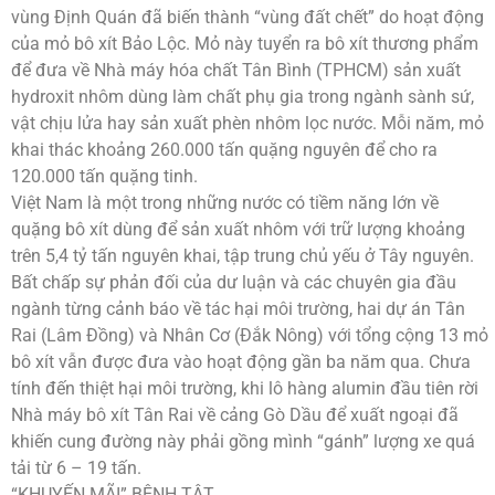
vùng Định Quán đã biến thành “vùng đất chết” do hoạt động
của mỏ bô xít Bảo Lộc. Mỏ này tuyển ra bô xít thương phẩm
để đưa về Nhà máy hóa chất Tân Bình (TPHCM) sản xuất
hydroxit nhôm dùng làm chất phụ gia trong ngành sành sứ,
vật chịu lửa hay sản xuất phèn nhôm lọc nước. Mỗi năm, mỏ
khai thác khoảng 260.000 tấn quặng nguyên để cho ra
120.000 tấn quặng tinh.
Việt Nam là một trong những nước có tiềm năng lớn về
quặng bô xít dùng để sản xuất nhôm với trữ lượng khoảng
trên 5,4 tỷ tấn nguyên khai, tập trung chủ yếu ở Tây nguyên.
Bất chấp sự phản đối của dư luận và các chuyên gia đầu
ngành từng cảnh báo về tác hại môi trường, hai dự án Tân
Rai (Lâm Đồng) và Nhân Cơ (Đắk Nông) với tổng cộng 13 mỏ
bô xít vẫn được đưa vào hoạt động gần ba năm qua. Chưa
tính đến thiệt hại môi trường, khi lô hàng alumin đầu tiên rời
Nhà máy bô xít Tân Rai về cảng Gò Dầu để xuất ngoại đã
khiến cung đường này phải gồng mình “gánh” lượng xe quá
tải từ 6 – 19 tấn.
“KHUYẾN MÃI” BỆNH TẬT