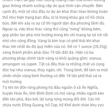
giao thông nhanh xuống cấp do quá trình vận chuyển. Bên
cạnh đó, một số chủ đầu tư dự án khai thác titan không hoàn
thổ như hiện trạng ban đầu, lơ là trong khâu gia cố hồ chứa
bùn, đến khi xảy ra sự cố thì người dân địa phương lãnh đủ.
Ngoài ra, việc khai thác vàng thô cũng “nóng” không kém,
góp phần tàn phá môi trường trong khi chỉ mang lại lợi ích rất
nhỏ cho cộng đồng. Vàng là kim loại có phế thải khi khai
thác lớn nhất do độ quý hiếm của nó. Để có 1 ounce (28,35g)
vàng thành phẩm phải đào 79 tấn đất đá. Hiện có ba
phương pháp chính tách vàng ra khỏi quặng gồm: xianua,
amangam và cupen. Tất cả đều thải ra những chất vô cùng
độc hại như xianua, thủy ngân, chì. Trung bình, để làm ra một
chiếc nhẫn vàng bình thường có đến 18 tấn phế thải xả ra
môi trường.
Từ khi tin đồn rừng phòng hộ đầu nguồn ở xã Ân Nghĩa,
huyện Hoài Ân, tỉnh Bình Định có mỏ vàng, nhiều người kéo
đến tàn phá, đào bới, lật tung rừng mong đổi đời. Các hồ
chứa nước Đồng Quang, hố Cọp, hố Khế dưới chân khu vực