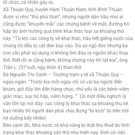
tổ chức, cá nhân gây ra.
Xã Thuận Quý, huyện Hàm Thuận Nam, tỉnh Bình Thuận
được ví như “thủ phủ titan”, nhưng người dân hầu như ai
cũng được “khuyến mãi” các chứng bệnh về mắt, đường hô
hấp do ảnh hưởng quá trình khai thác loại sa khoáng thô
này. “Từ khi các công ty về khai thác, hầu hết giếng nước của
chúng tôi đều bị cát đen bay vào. Dù sợ ngộ độc nhưng bà
con vẫn phải sử dụng vì không tìm đâu ra nguồn khác thay
thế. Riết rồi ai cũng bệnh, không chứng này thì tật kia”, ông
Trần L. (57 tuổi, ngụ thôn 4) than thở.
Bà Nguyễn Thị Oanh – Trưởng trạm y tế xã Thuận Quý –
ngao ngán: “Trước kia mỗi ngày chỉ có vài ba người đến
khám, giờ đây lên đến hàng chục, chủ yếu là các bệnh viêm
giác mạc, suy hô hấp, viêm họng…”. Có một điều nghịch lý
vẫn tồn tại nơi đây: các công ty khai thác sa khoáng thu lợi
bao nhiêu thì người dân phải chịu đựng “bi kịch” từ trên trời
rơi xuống bấy nhiêu!
Bên cạnh đó, Nhà nước có khả năng bị thất thu thuế do tình
trạng khai thác khoáng sản thô như hiện nay. Đơn cử việc