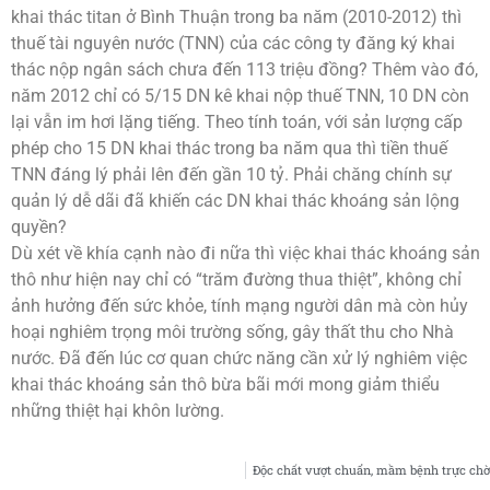
khai thác titan ở Bình Thuận trong ba năm (2010-2012) thì
thuế tài nguyên nước (TNN) của các công ty đăng ký khai
thác nộp ngân sách chưa đến 113 triệu đồng? Thêm vào đó,
năm 2012 chỉ có 5/15 DN kê khai nộp thuế TNN, 10 DN còn
lại vẫn im hơi lặng tiếng. Theo tính toán, với sản lượng cấp
phép cho 15 DN khai thác trong ba năm qua thì tiền thuế
TNN đáng lý phải lên đến gần 10 tỷ. Phải chăng chính sự
quản lý dễ dãi đã khiến các DN khai thác khoáng sản lộng
quyền?
Dù xét về khía cạnh nào đi nữa thì việc khai thác khoáng sản
thô như hiện nay chỉ có “trăm đường thua thiệt”, không chỉ
ảnh hưởng đến sức khỏe, tính mạng người dân mà còn hủy
hoại nghiêm trọng môi trường sống, gây thất thu cho Nhà
nước. Đã đến lúc cơ quan chức năng cần xử lý nghiêm việc
khai thác khoáng sản thô bừa bãi mới mong giảm thiểu
những thiệt hại khôn lường.
Độc chất vượt chuẩn, mầm bệnh trực chờ