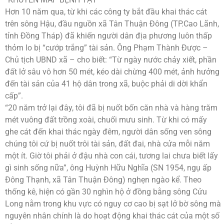
Hơn 10 năm qua, từ khi các công ty bắt đầu khai thác cát
trên sông Hậu, đầu nguồn xã Tân Thuận Đông (TP.Cao Lãnh,
tỉnh Đồng Tháp) đã khiến người dân địa phương luôn thấp
thỏm lo bị “cướp trắng” tài sản. Ông Phạm Thành Được –
Chủ tịch UBND xã – cho biết: “Từ ngày nước chảy xiết, phần
đất lở sâu vô hơn 50 mét, kéo dài chừng 400 mét, ảnh hưởng
đến tài sản của 41 hộ dân trong xã, buộc phải di dời khẩn
cấp”.
“20 năm trở lại đây, tôi đã bị nuốt bốn căn nhà và hàng trăm
mét vuông đất trồng xoài, chuối mưu sinh. Từ khi có mấy
ghe cát đến khai thác ngày đêm, người dân sống ven sông
chúng tôi cứ bị nuốt trôi tài sản, đất đai, nhà cửa mỗi năm
một ít. Giờ tôi phải ở đậu nhà con cái, tương lai chưa biết lấy
gì sinh sống nữa”, ông Huỳnh Hữu Nghĩa (SN 1954, ngụ ấp
Đông Thạnh, xã Tân Thuận Đông) nghẹn ngào kể. Theo
thống kê, hiện có gần 30 nghìn hộ ở đồng bằng sông Cửu
Long nằm trong khu vực có nguy cơ cao bị sạt lở bờ sông mà
nguyên nhân chính là do hoạt động khai thác cát của một số