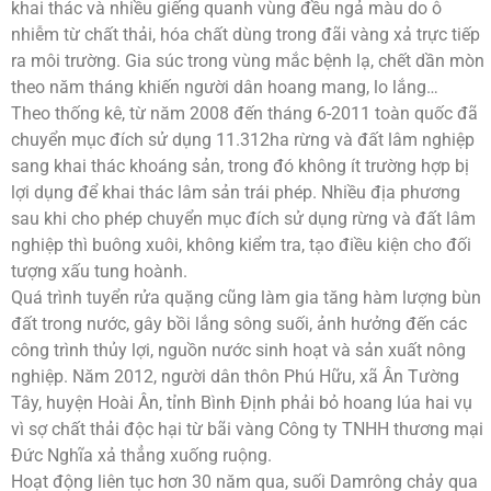
khai thác và nhiều giếng quanh vùng đều ngả màu do ô
nhiễm từ chất thải, hóa chất dùng trong đãi vàng xả trực tiếp
ra môi trường. Gia súc trong vùng mắc bệnh lạ, chết dần mòn
theo năm tháng khiến người dân hoang mang, lo lắng…
Theo thống kê, từ năm 2008 đến tháng 6-2011 toàn quốc đã
chuyển mục đích sử dụng 11.312ha rừng và đất lâm nghiệp
sang khai thác khoáng sản, trong đó không ít trường hợp bị
lợi dụng để khai thác lâm sản trái phép. Nhiều địa phương
sau khi cho phép chuyển mục đích sử dụng rừng và đất lâm
nghiệp thì buông xuôi, không kiểm tra, tạo điều kiện cho đối
tượng xấu tung hoành.
Quá trình tuyển rửa quặng cũng làm gia tăng hàm lượng bùn
đất trong nước, gây bồi lắng sông suối, ảnh hưởng đến các
công trình thủy lợi, nguồn nước sinh hoạt và sản xuất nông
nghiệp. Năm 2012, người dân thôn Phú Hữu, xã Ân Tường
Tây, huyện Hoài Ân, tỉnh Bình Định phải bỏ hoang lúa hai vụ
vì sợ chất thải độc hại từ bãi vàng Công ty TNHH thương mại
Đức Nghĩa xả thẳng xuống ruộng.
Hoạt động liên tục hơn 30 năm qua, suối Damrông chảy qua