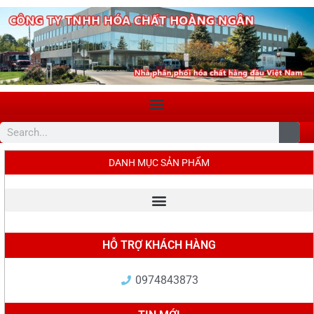
DANH MỤC SẢN PHẨM
HỖ TRỢ KHÁCH HÀNG
0974843873