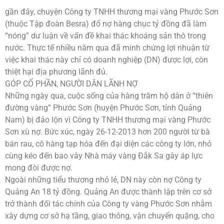
gần đây, chuyện Công ty TNHH thương mại vàng Phước Sơn
(thuộc Tập đoàn Besra) đổ nợ hàng chục tỷ đồng đã làm
“nóng” dư luận về vấn đề khai thác khoáng sản thô trong
nước. Thực tế nhiều năm qua đã minh chứng lợi nhuận từ
việc khai thác này chỉ có doanh nghiệp (DN) được lợi, còn
thiệt hại địa phương lãnh đủ.
GÓP CỔ PHẦN, NGƯỜI DÂN LÃNH NỢ
Những ngày qua, cuộc sống của hàng trăm hộ dân ở “thiên
đường vàng” Phước Sơn (huyện Phước Sơn, tỉnh Quảng
Nam) bị đảo lộn vì Công ty TNHH thương mại vàng Phước
Sơn xù nợ. Bức xúc, ngày 26-12-2013 hơn 200 người từ bà
bán rau, cô hàng tạp hóa đến đại diện các công ty lớn, nhỏ
cùng kéo đến bao vây Nhà máy vàng Đắk Sa gây áp lực
mong đòi được nợ.
Ngoài những tiểu thương nhỏ lẻ, DN này còn nợ Công ty
Quảng An 18 tỷ đồng. Quảng An được thành lập trên cơ sở
trở thành đối tác chính của Công ty vàng Phước Sơn nhằm
xây dựng cơ sở hạ tầng, giao thông, vận chuyển quặng, cho