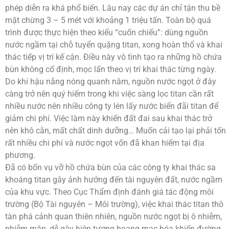
phép diễn ra khá phổ biến. Lâu nay các dự án chỉ tận thu bề
mặt chừng 3 – 5 mét với khoảng 1 triệu tấn. Toàn bộ quá
trình được thực hiện theo kiểu “cuốn chiếu”: dùng nguồn
nước ngầm tại chỗ tuyển quặng titan, xong hoàn thổ và khai
thác tiếp vị trí kế cận. Điều này vô tình tạo ra những hồ chứa
bùn không cố định, mọc lấn theo vị trí khai thác từng ngày.
Do khí hậu nắng nóng quanh năm, nguồn nước ngọt ở đây
càng trở nên quý hiếm trong khi việc sàng lọc titan cần rất
nhiều nước nên nhiều công ty lén lấy nước biển đãi titan để
giảm chi phí. Việc làm này khiến đất đai sau khai thác trở
nên khô cằn, mất chất dinh dưỡng… Muốn cải tạo lại phải tốn
rất nhiều chi phí và nước ngọt vốn đã khan hiếm tại địa
phương.
Đã có bốn vụ vỡ hồ chứa bùn của các công ty khai thác sa
khoáng titan gây ảnh hưởng đến tài nguyên đất, nước ngầm
của khu vực. Theo Cục Thẩm định đánh giá tác động môi
trường (Bộ Tài nguyên – Môi trường), việc khai thác titan thô
tàn phá cảnh quan thiên nhiên, nguồn nước ngọt bị ô nhiễm,
nhiễm mặn, dễ gây hiện tượng hoang mạc hóa khiến đường