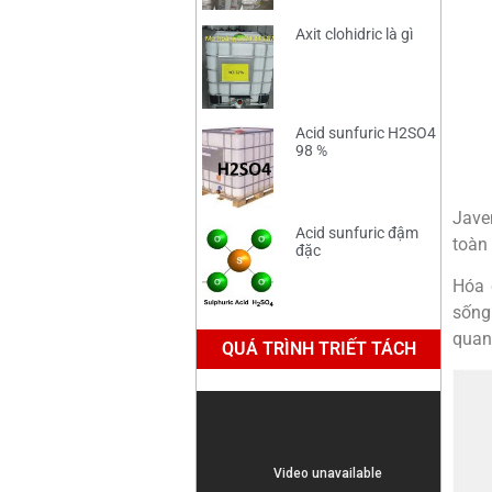
Axit clohidric là gì
Acid sunfuric H2SO4
98 %
Jave
Acid sunfuric đậm
toàn
đặc
Hóa 
sống
quan
QUÁ TRÌNH TRIẾT TÁCH