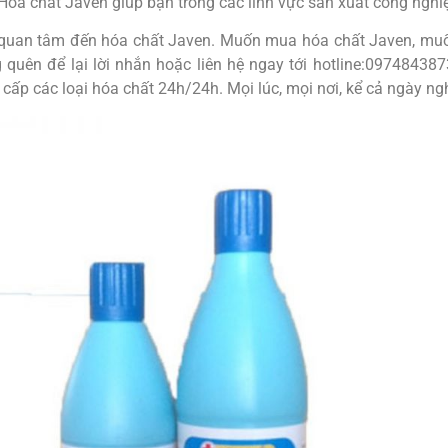
 Hóa chất Javen giúp bạn trong các lĩnh vực sản xuất công ngh
quan tâm đến hóa chất Javen. Muốn mua hóa chất Javen, muốn
 quên để lại lời nhắn hoặc liên hệ ngay tới hotline:097484
cấp các loại hóa chất 24h/24h. Mọi lúc, mọi nơi, kể cả ngày nghỉ