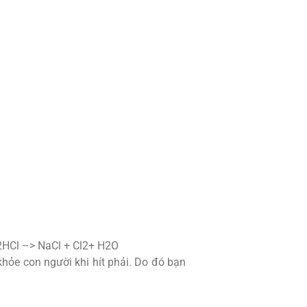
 2HCl –> NaCl + Cl2+ H2O
hỏe con người khi hít phải. Do đó bạn