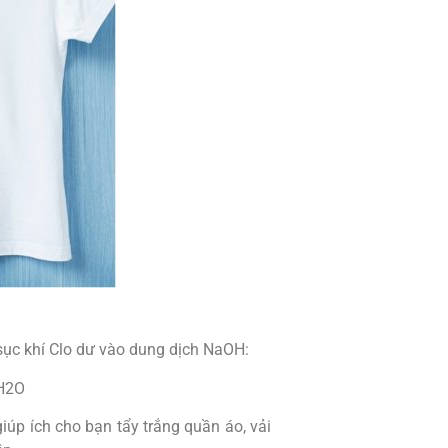
sục khí Clo dư vào dung dịch NaOH:
 H2O
úp ích cho bạn tẩy trắng quần áo, vải