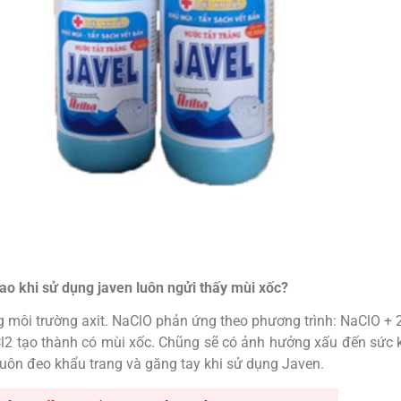
sao khi sử dụng javen luôn ngửi thấy mùi xốc?
g môi trường axit. NaClO phản ứng theo phương trình: NaClO +
Cl2 tạo thành có mùi xốc. Chũng sẽ có ảnh hưởng xấu đến sức k
luôn đeo khẩu trang và găng tay khi sử dụng Javen.