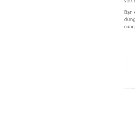
vóc.
Bạn 
đừng
cung 