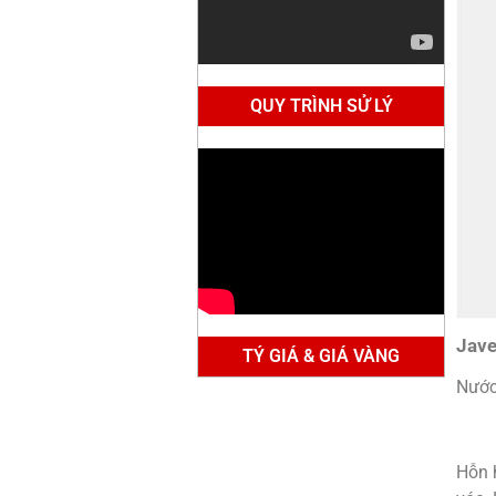
QUY TRÌNH SỬ LÝ
Jave
TÝ GIÁ & GIÁ VÀNG
Nước
Hỗn 