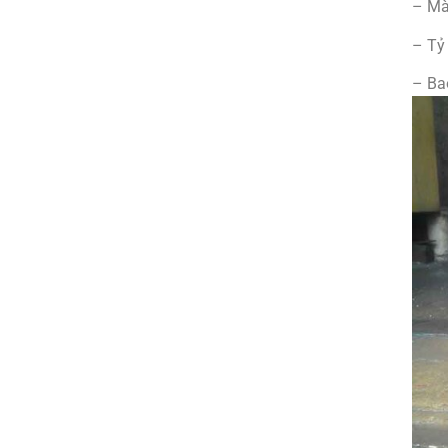
– Mà
– Tỷ 
– Ba