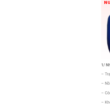
1/ N
– Trạ
– Nồ
– Cô
– Kh