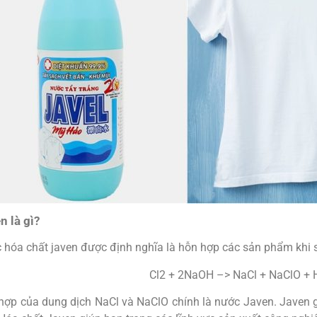
n là gì?
 hóa chất javen được định nghĩa là hỗn hợp các sản phẩm khi 
Cl2 + 2NaOH –> NaCl + NaClO +
hợp của dung dịch NaCl và NaClO chính là nước Javen. Javen gi