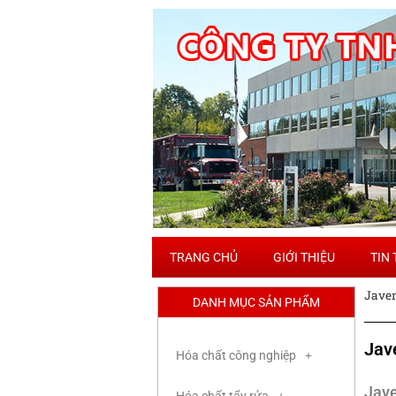
TRANG CHỦ
GIỚI THIỆU
TIN
Javen
DANH MỤC SẢN PHẨM
Jav
Hóa chất công nghiệp
Jave