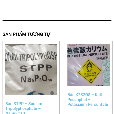
SẢN PHẨM TƯƠNG TỰ
Bán K2S2O8 – Kali
Pesunphat –
Bán STPP – Sodium
Potassium Persunfate
Tripolyphosphate –
Na5P3O10