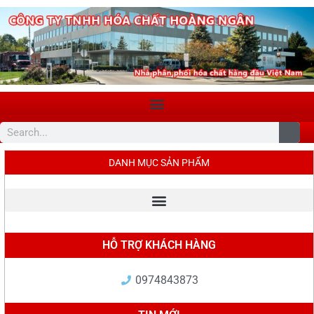
DANH MỤC SẢN PHẨM
HỖ TRỢ KHÁCH HÀNG
0974843873