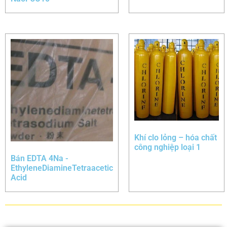
Khí clo lỏng – hóa chất
công nghiệp loại 1
Bán EDTA 4Na -
EthyleneDiamineTetraacetic
Acid