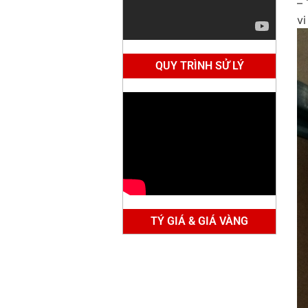
– 
vi
QUY TRÌNH SỬ LÝ
TÝ GIÁ & GIÁ VÀNG