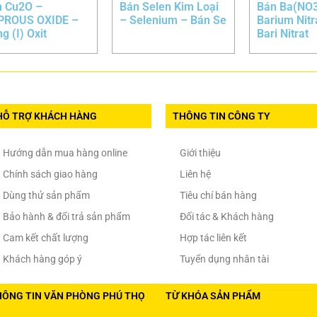
n Cu2O –
Bán Selen Kim Loại
Bán Ba(NO3
PROUS OXIDE –
– Selenium – Bán Se
Barium Nitr
g (I) Oxit
Bari Nitrat
HỖ TRỢ KHÁCH HÀNG
THÔNG TIN CÔNG TY
Hướng dẫn mua hàng online
Giới thiệu
Chính sách giao hàng
Liên hệ
Dùng thử sản phẩm
Tiêu chí bán hàng
Bảo hành & đổi trả sản phẩm
Đối tác & Khách hàng
Cam kết chất lượng
Hợp tác liên kết
Khách hàng góp ý
Tuyển dụng nhân tài
HÔNG TIN VĂN PHÒNG PHÚ THỌ
TỪ KHÓA SẢN PHẨM