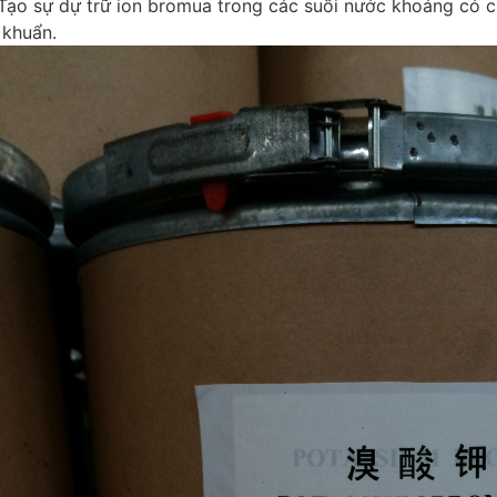
Tạo sự dự trữ ion bromua trong các suối nước khoáng có c
 khuẩn.