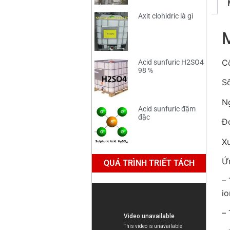
Axit clohidric là gì
C
Acid sunfuric H2SO4
98 %
S
Ng
Acid sunfuric đậm
đặc
Đ
X
Ứ
QUÁ TRÌNH TRIẾT TÁCH
– 
io
–