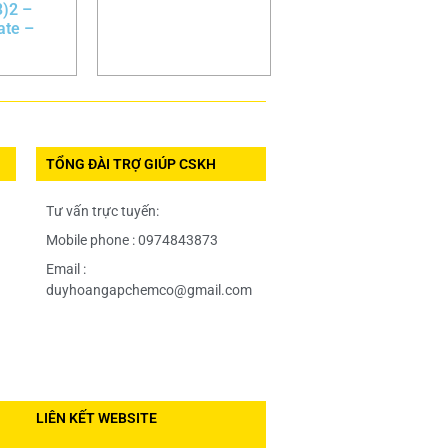
)2 –
ate –
TỔNG ĐÀI TRỢ GIÚP CSKH
Tư vấn trực tuyến:
Mobile phone : 0974843873
Email :
duyhoangapchemco@gmail.com
LIÊN KẾT WEBSITE