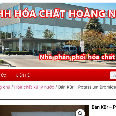
 TỨC
LIÊN HỆ
g chủ
/
Hóa chất xử lý nước
/ Bán KBr – Potassium Bromide
Bán KBr – 