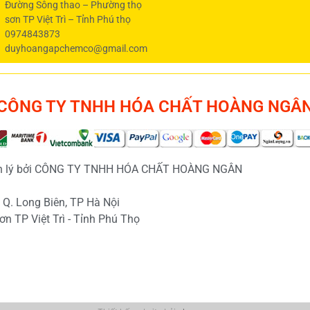
Đường Sông thao – Phường thọ
sơn TP Việt Trì – Tỉnh Phú thọ
0974843873
duyhoangapchemco@gmail.com
CÔNG TY TNHH HÓA CHẤT HOÀNG NGÂ
uản lý bởi CÔNG TY TNHH HÓA CHẤT HOÀNG NGÂN
 Q. Long Biên, TP Hà Nội
n TP Việt Trì - Tỉnh Phú Thọ
m