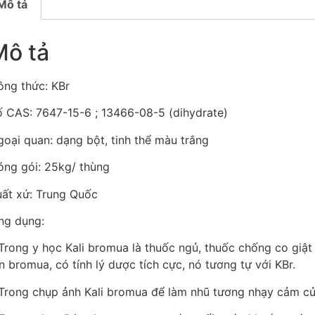
Mô tả
Mô tả
ông thức: KBr
ố CAS: 7647-15-6 ; 13466-08-5 (dihydrate)
oại quan: dạng bột, tinh thể màu trắng
óng gói: 25kg/ thùng
uất xứ: Trung Quốc
ng dụng:
Trong y học Kali bromua là thuốc ngủ, thuốc chống co giật
n bromua, có tính lý dược tích cực, nó tương tự với KBr.
 Trong chụp ảnh Kali bromua để làm nhũ tương nhạy cảm củ