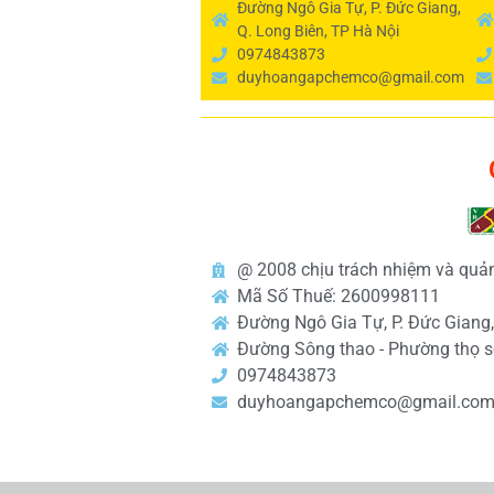
Đường Ngô Gia Tự, P. Đức Giang,
Q. Long Biên, TP Hà Nội
0974843873
duyhoangapchemco@gmail.com
@ 2008 chịu trách nhiệm và q
Mã Số Thuế: 2600998111
Đường Ngô Gia Tự, P. Đức Giang,
Đường Sông thao - Phường thọ sơ
0974843873
duyhoangapchemco@gmail.co