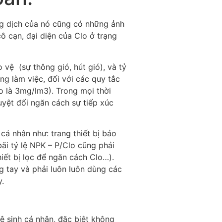
ng dịch của nó cũng có những ảnh
ô cạn, đại diện của Clo ở trạng
 vệ (sự thông gió, hút gió), và tỷ
g làm việc, đối với các quy tắc
o là 3mg/lm3). Trong mọi thời
uyệt đối ngăn cách sự tiếp xúc
 cá nhân như: trang thiết bị bảo
ãi tỷ lệ NPK – P/Clo cũng phải
iết bị lọc để ngăn cách Clo…).
ng tay và phải luôn luôn dùng các
y.
ệ sinh cá nhân, đặc biệt không