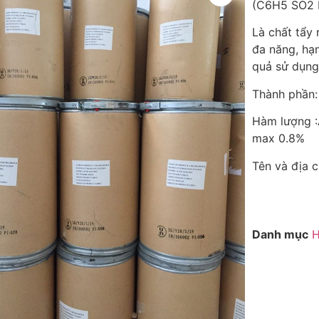
(C6H5 SO2
Là chất tẩy 
đa năng, hạn
quả sử dụng.
Thành phần:
Hàm lượng 
max 0.8%
Tên và địa c
Danh mục
H