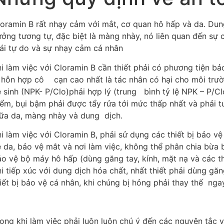
loramin B rất nhạy cảm với mắt, cơ quan hô hấp và da. Du
ởng tương tự, đặc biệt là màng nhày, nó liên quan đến sự c
ái tự do và sự nhạy cảm cá nhân
i làm việc với Cloramin B cần thiết phải có phương tiện bảo
 hỗn hợp cô cạn cao nhất là tác nhân có hại cho môi trườn
 sinh (NPK- P/Clo)phải hợp lý (trung bình tỷ lệ NPK – P/Cl
ểm, bụi bậm phải được tẩy rửa tới mức thấp nhất và phải t
iữa da, màng nhày và dung dịch.
i làm việc với Cloramin B, phải sử dụng các thiết bị bảo vệ
 da, bảo vệ mắt và nơi làm việc, không thể phân chia bừa b
o vệ bộ máy hô hấp (dùng găng tay, kính, mặt nạ và các th
i tiếp xúc với dung dịch hóa chất, nhất thiết phải dùng gă
iết bị bảo vệ cá nhân, khi chúng bị hỏng phải thay thế nga
ong khi làm việc phải luôn luôn chú ý đến các nguyên tắc v