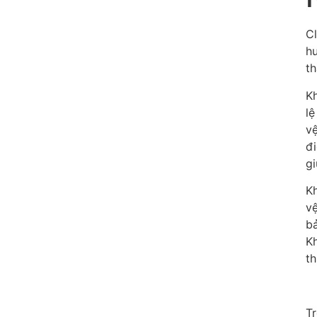
C
hư
th
Kh
lệ
vệ
đi
g
Kh
vệ
bả
Kh
th
Tr