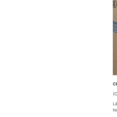
C
(
Là
hi