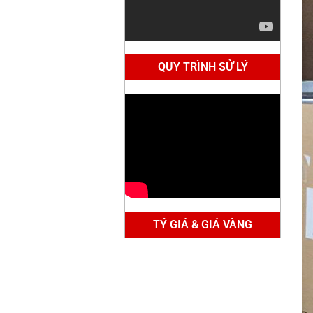
QUY TRÌNH SỬ LÝ
TÝ GIÁ & GIÁ VÀNG