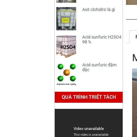
Axit clohidric là gì
Acid sunfuric H2SO4
98 %
Acid sunfuric đậm
đặc
QUÁ TRÌNH TRIẾT TÁCH