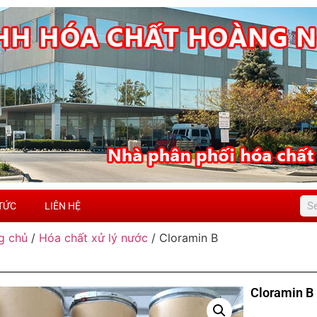
 TỨC
LIÊN HỆ
g chủ
/
Hóa chất xử lý nước
/ Cloramin B
Cloramin B