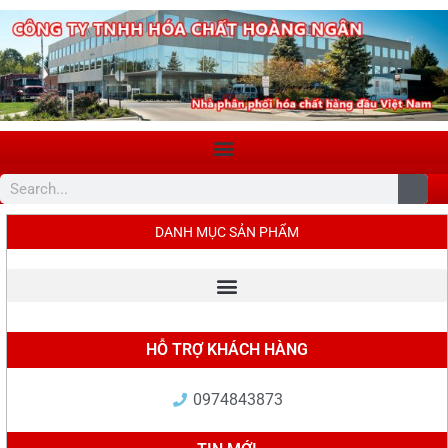
DANH MỤC SẢN PHẨM
HỖ TRỢ KHÁCH HÀNG
0974843873