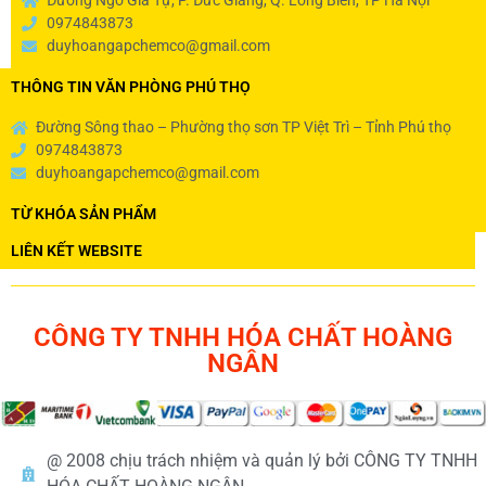
Đường Ngô Gia Tự, P. Đức Giang, Q. Long Biên, TP Hà Nội
0974843873
duyhoangapchemco@gmail.com
THÔNG TIN VĂN PHÒNG PHÚ THỌ
Đường Sông thao – Phường thọ sơn TP Việt Trì – Tỉnh Phú thọ
0974843873
duyhoangapchemco@gmail.com
TỪ KHÓA SẢN PHẨM
LIÊN KẾT WEBSITE
CÔNG TY TNHH HÓA CHẤT HOÀNG
NGÂN
@ 2008 chịu trách nhiệm và quản lý bởi CÔNG TY TNHH