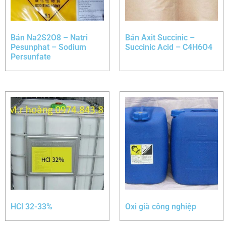
Bán Na2S2O8 – Natri
Bán Axit Succinic –
Pesunphat – Sodium
Succinic Acid – C4H6O4
Persunfate
HCl 32-33%
Oxi già công nghiệp