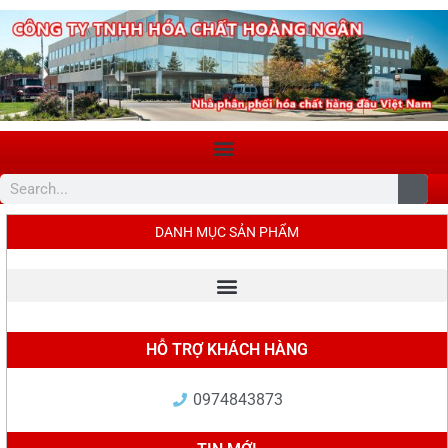
DANH MỤC SẢN PHẨM
HỖ TRỢ KHÁCH HÀNG
0974843873