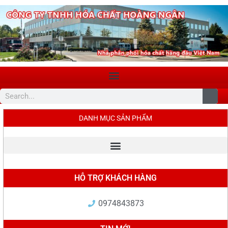
DANH MỤC SẢN PHẨM
HỖ TRỢ KHÁCH HÀNG
0974843873