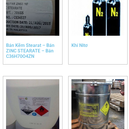
Bán Kẽm Stearat – Bán
Khí Nitơ
ZINC STEARATE – Bán
C36H70O4ZN